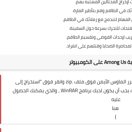
 لإخراج المحتالين المشتبه بهم.
ئك في الطاقم وقم بتأطير المارة.
المهام لتندمج مع زملائك في الطاقم.
لفتحات للتحرك بسرعة حول السفينة.
ريب لإحداث الفوضى وتقسيم الطاقم.
 لمحاصرة الضحايا وقتلهم على انفراد.
مبيوتر
بمجرد الانتهاء من تنزيل Among Us ، انقر بزر الماوس الأيمن فوق ملف .zip وانقر فوق "استخراج إلى
Among.Us.v2020.10.22s.zip" (للقيام بذلك يجب أن يكون لديك برنامج WinRAR ، والذي يمكنك الحصول
عليه
هنا
)