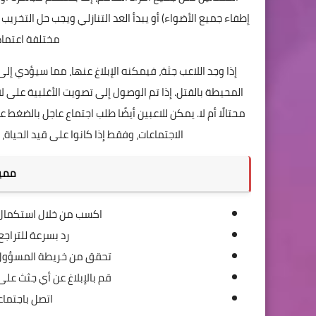
إطفاء جميع الأضواء) أو يبدأ العد التنازلي ويجب حل التخري
مختلفة اعتمادً
إذا وجد اللاعب جثة، فيمكنه الإبلاغ عنها، مما سيؤدي إل
المحيطة بالقتل. إذا تم الوصول إلى تصويت الأغلبية على ل
محتالًا أم لا. يمكن للاعبين أيضًا طلب اجتماع عاجل بالض
الاجتماعات، وفقط إذا كانوا على قيد الحياة
مميزات
اكسب من خلال استكمال ا
رد بسرعة للتراجع
تحقق من خريطة المسؤول وا
قم بالإبلاغ عن أي جثث على
اتصل باجتماع