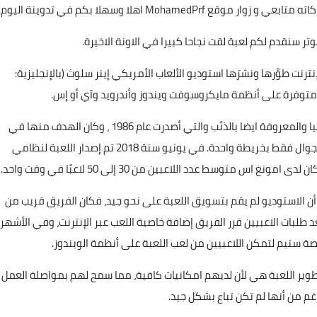
ركاته متابعي و زوار موقع
MohamedPrf
اهلا وسهلا بكم في تدوينة اليوم.
وتر
سنقدم لكم لعبة لقت نجاحا كبيرا في الاونة الاخيرة.
Amo) لعبة جماعية على الإنترنت طوَّرها ونشرَها استوديو الألعاب الأمريكي إينر سلوث (بالإنجليزية:
تم استلهام لعبة امونغ اس من لعبة الحياة الواقعية مافيا والمعروفة ايضا بالذئب والتي أصدرت عام 1986 ، وكان الهدف منها في
البداية أن تكون لعبة محلية متعددة اللاعبين مخصصة للجوال فقط بخريطة واحدة. في يونيو سنة 2018 تم إصدار اللعبة لنظامي
س متوسط عدد اللاعبين من 30 إلى 50 لاعبًا في وقت واحد.
ن الاستوديو لم يقم بتسويق اللعبة على نحو جيد، فكان الفريق قريب من
عد طلبات الاعبيين قرر الفريق إضافة خاصية اللعب عبر الإنترنت، وفي الأشهر
وير اللعبة هي لأن لديهم امكانيات كافية، مما سمح لهم بمواصلة العمل
غم من أنها لم تكن تباع بشكل جيد.