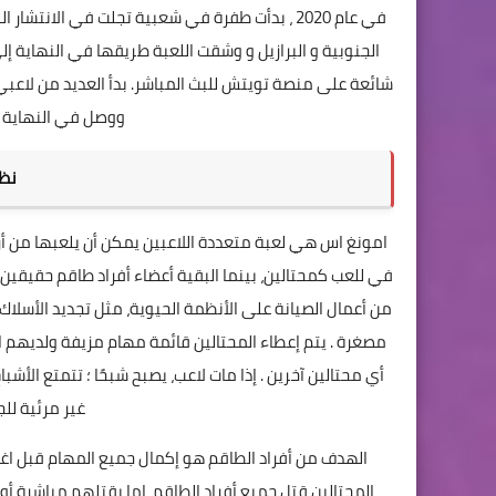
في عام 2020 ، بدأت طفرة في شعبية تجلت في الان
الجنوبية و البرازيل و وشقت اللعبة طريقها في النهاية إل
شائعة على منصة تويتش للبث المباشر. بدأ العديد من لاعبي
ووصل في النهاية إلى 1.5 مليون لاعب في و
نظام 
امونغ اس هي لعبة متعددة اللاعبين يمكن أن يلعبها من أربعة
في للعب كمحتالين، بينما البقية أعضاء أفراد طاقم حقيقين.
من أعمال الصيانة على الأنظمة الحيوية، مثل تجديد الأسلاك
مصغرة . يتم إعطاء المحتالين قائمة مهام مزيفة ولديهم ا
أي محتالين آخرين . إذا مات لاعب، يصبح شبحًا ؛ تتمتع الأشب
غير مرئية للج
الهدف من أفراد الطاقم هو إكمال جميع المهام قبل اغ
المحتالين قتل جميع أفراد الطاقم، إما بقتلهم مباشرة أو