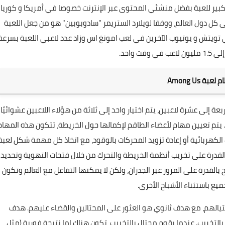
تشار الكبير للعبة بفضل منشئي المحتوى عبر الإنترنت خصوصا في أمريكا و كوريا
ى كل دول العالم، ووفقا لويلارد الستريمر "سادوبوبين" هو من جعل اللعبة
 تويتش و يوتيوب الآخرين في لعب امونغ اس وزاد عدد لاعبي اللعبة بسرعة
قت واحد.
لعبة Among Us
 إلى عشرة لاعبين، يتم اختيار واحد إلى ثلاثة من هؤلاء اللاعبين عشوائيًا
 يتم تعيين مهام لأعضاء الطاقم لإكمالها حول الخريطة، تتكون هذه المهام
 الكهربائية أو إعادة تزويد المحركات بالوقود، مع اتخاذ كل مهمة شكل لعبة
لقدرة على تخريب أنظمة الخريطة والتحرك من خلال فتحات التهوية وتحديد
اح بالقدرة على المرور عبر الجدران، ولكن لا يمكنها التفاعل مع العالم وتكون
ميع باستثناء الأشباح الأخرى.
تيالهم، مع هدف ثانوي هو العثور على المحتالين والقضاء عليهم. هدف
 بالتخريب. عندما يقوم محتال بالتخريب، تكون هناك إما نتيجة فورية (مثل