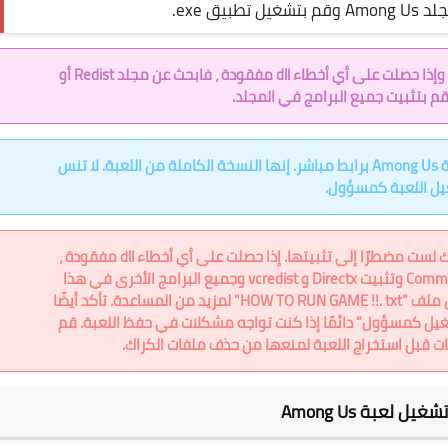
بيق exe.
استمتع والعب! تأكد من تشغيل اللعبة كمسؤول وإذا حصلت على أي أخطاء dll مفقودة ، فابحث عن مجلد Redist أو
انقر فوق زر تنزيل أدناه لبدء التنزيل المجاني للعبة Among Us برابط مباشر. إنها النسخة الكاملة من اللعبة. لا تنس
ل اللعبة كمسؤول.
هذه اللعبة مثبتة مسبقًا من أجلك ، مما يعني أنك لست مضطرًا إلى تثبيتها. إذا حصلت على أي أخطاء dll مفقودة ،
فتأكد من البحث عن مجلد _Redist أو _CommonRedist وتثبيت Directx و vcredist وجميع البرامج الأخرى في هذا
المجلد. تحتاج هذه البرامج لتشغيل اللعبة. ابحث عن ملف "HOW TO RUN GAME !!. txt" لمزيد من المساعدة. تأكد أيضًا
وس الأيمن على exe وتحديد "تشغيل كمسؤول" دائمًا إذا كنت تواجه مشكلات في حفظ اللعبة. قم
ات قبل استخراج اللعبة لمنعها من حذف ملفات الكراك.
ل لعبة Among Us