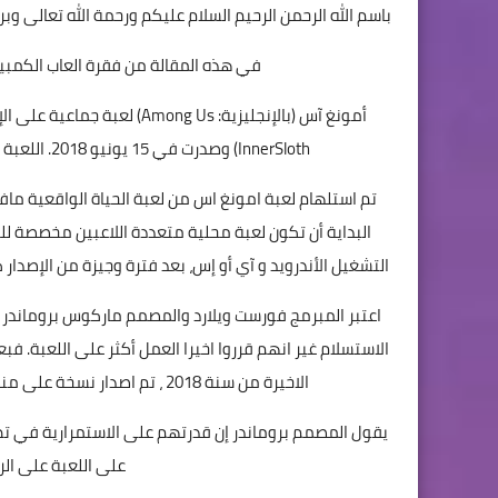
باسم الله الرحمن الرحيم السلام عليكم ورحمة الله تعالى وب
في هذه المقالة من فقرة
العاب الكمبي
أمونغ آس (بالإنجليزية: ng Us
InnerSloth) وصدرت في 15 يونيو 2018. اللعبة متوفرة على أنظمة مايكروسوفت ويندوز و‌أندرويد و‌آي أو إس.
التشغيل الأندرويد و آي أو إس، بعد فترة وجيزة من الإصدار كان لدى امونغ ا
اعتبر المبرمج فورست ويلارد والمصمم ماركوس بروماندر أ
الاستسلام غير انهم قرروا اخيرا العمل أكثر على اللعبة. فب
الاخيرة من سنة 2018 ، تم اصدار نسخة على منصة ستيم لتمكن اللاعبيين من لعب اللعبة على أنظمة الويندوز.
يقول المصمم بروماندر إن قدرتهم على الاستمرارية في تط
على اللعبة على الر