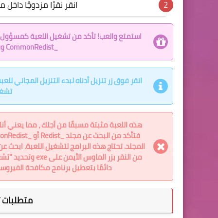
انقر نقرًا مزدوجًا داخل مجلد Among Us وقم بتشغيل تط
_CommonRedist وقم بتثبيت جميع البرامج في المجلد.
تشغي
من النقر بزر الما
دائمًا بتعطيل برنامج مكافحة الفيروس
متطلبات تشغي