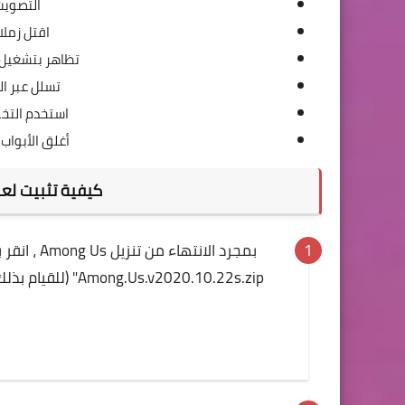
التصويت
اقتل زملا
تظاهر بتشغيل 
تسلل عبر ا
استخدم التخ
أغلق الأبواب
كيفية تثبيت لعبة Among Us على الكو